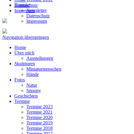
Kontakt
Datenschutz
Newsletter
Impressum
Datenschutz
Impressum
Navigation überspringen
Home
Über mich
Ausstellungen
Skulpturen
Miniaturmenschen
Hände
Fotos
Natur
Snoopy
Geschichten
Termine
Termine 2023
Termine 2021
Termine 2020
Termine 2019
Termine 2018
Termine 2017