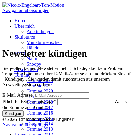
Navigation überspringen
Home
Über mich
Ausstellungen
Skulpturen
Miniaturmenschen
Hände
Newsletter kündigen
Fotos
Natur
Snoopy
Sie wollen keinen Newsletter mehr? Schade, aber kein Problem.
Geschichten
Tragen Sie bitte unten Ihre E-Mail-Adresse ein und drücken Sie auf
Termine
"Kündigen". Sie werden damit automatisch aus unserem
Termine 2023
Newslettersystem entfernt.
Termine 2021
Termine 2020
E-Mail-Adresse
Termine 2019
Pflichtfeld
Sicherheitsfrage
*
Was ist
Termine 2018
die Summe aus 9 und 7?
Termine 2017
Termine 2016
Kündigen
Termine 2015
© 2026 Tonmotion | Nicole Engelbart
Termine 2014
Navigation überspringen
Termine 2013
Termine 2012
Home