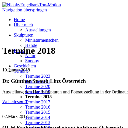
Navigation überspringen
Home
Über mich
Ausstellungen
Skulpturen
Miniaturmenschen
Hände
Termine 2018
Fotos
Natur
Snoopy
Geschichten
10.Januar 2018
Termine
Termine 2023
Dr. Günther Straub Linz Österreich
Termine 2021
Termine 2020
Termine 2019
Ausstellung von Handskulpturen und Fotoausstellung in der Ordinati
Termine 2018
Weiterlesen…
Termine 2017
Termine 2016
Termine 2015
02.März 2018
Termine 2014
Termine 2013
ÖGH Frühjahrsklausurtagung Salzburg Österreich
Termine 2012