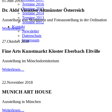
01.Juni 2018
Termine 2016
Termine 2015
Dr. Aldo Vinazzer Altmünster Österreich
Termine 2014
Termine 2013
Ausstellung von Skulpturen und Fotoausstellung in der Ordination
Termine 2012
Kontakt
Weiterlesen…
Newsletter
Datenschutz
Impressum
27.Oktober 2018
Fine Arts Kunstmarkt Kloster Eberbach Eltville
Ausstellung im Mönchsdormitorium
Weiterlesen…
22.November 2018
MUNICH ART HOUSE
Ausstellung in München
Weiterlesen…