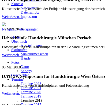
Kontakt
Newsletter
Kunstausstellung anlässlich der Frühjahrsklausurtagung der österrei
Datenschutz
Impressum
Weiterlesen…
16.März 2018
Navigation überspringen
Home
Helios Klinik Handchirurgie München Perlach
Über mich
Ausstellungen
Fotoausstellung von Handskulpturen in den Behandlungsräumen der 
Skulpturen
Miniaturmenschen
Weiterlesen…
Hände
Fotos
Natur
03.Mai 2018
Snoopy
Geschichten
DAH 59. Symposium für Handchirurgie Wien Österr
Termine
Termine 2023
Kunstausstellung von Handskulpturen und Fotoausstellung
Termine 2021
Termine 2020
Weiterlesen…
Termine 2019
Termine 2018
Termine 2017