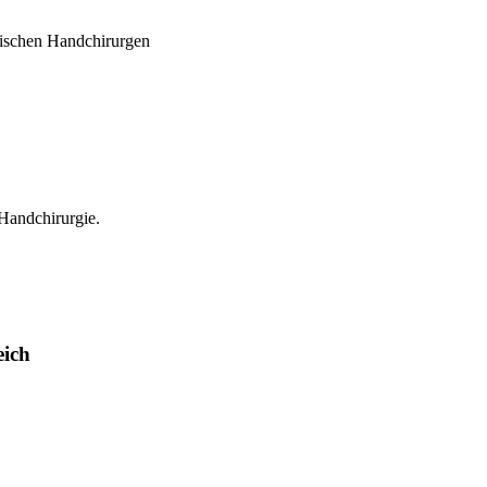
chischen Handchirurgen
Handchirurgie.
eich