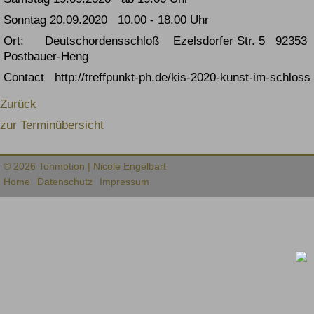
Sonntag 20.09.2020 10.00 - 18.00 Uhr
Ort:
Deutschordensschloß
Ezelsdorfer Str. 5 92353
Postbauer-Heng
Contact http://treffpunkt-ph.de/kis-2020-kunst-im-schloss
Zurück
zur Terminübersicht
© 2026 Tonmotion | Nicole Engelbart
Navigation
Home
Datenschutz
Impressum
überspringen