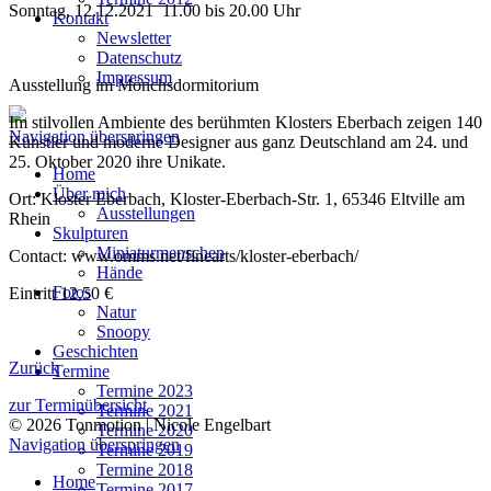
Sonntag, 12.12.2021 11.00 bis 20.00 Uhr
Kontakt
Newsletter
Datenschutz
Impressum
Ausstellung im Mönchsdormitorium
Im stilvollen Ambiente des berühmten Klosters Eberbach zeigen 140
Navigation überspringen
Künstler und moderne Designer aus ganz Deutschland am 24. und
25. Oktober 2020 ihre Unikate.
Home
Über mich
Ort: Kloster Eberbach, Kloster-Eberbach-Str. 1, 65346 Eltville am
Ausstellungen
Rhein
Skulpturen
Miniaturmenschen
Contact: www.omms.net/finearts/kloster-eberbach/
Hände
Fotos
Eintritt 12,50 €
Natur
Snoopy
Geschichten
Zurück
Termine
Termine 2023
zur Terminübersicht
Termine 2021
© 2026 Tonmotion | Nicole Engelbart
Termine 2020
Navigation überspringen
Termine 2019
Termine 2018
Home
Termine 2017