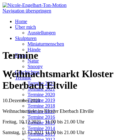
Navigation überspringen
Home
Über mich
Ausstellungen
Skulpturen
Miniaturmenschen
Hände
Termine
Fotos
Natur
Snoopy
Weihnachtsmarkt Kloster
Geschichten
Termine
Eberbach Eltville
Termine 2023
Termine 2021
Termine 2020
Termine 2019
10.Dezember 2021
Termine 2018
Weihnachtsmarkt im Kloster Eberbach Eltville
Termine 2017
Termine 2016
Freitag, 10.12.2021 11.00 bis 21.00 Uhr
Termine 2015
Termine 2014
Samstag, 11.12.2021 11.00 bis 21.00 Uhr
Termine 2013
Termine 2012