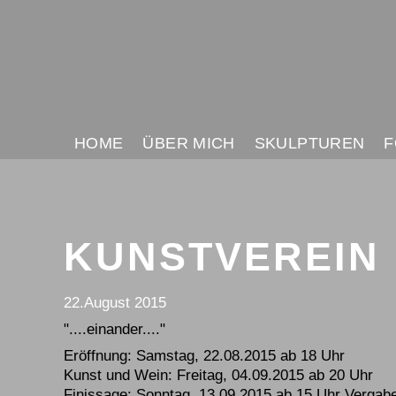
HOME
ÜBER MICH
SKULPTUREN
F
NAVIGATION
ÜBERSPRINGEN
KUNSTVEREIN 
22.August 2015
"....einander...."
Eröffnung: Samstag, 22.08.2015 ab 18 Uhr
Kunst und Wein: Freitag, 04.09.2015 ab 20 Uhr
Finissage: Sonntag, 13.09.2015 ab 15 Uhr Vergab